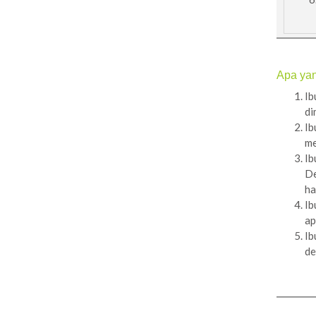
Apa ya
Ib
di
Ib
me
Ib
De
ha
Ib
ap
Ib
de