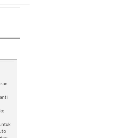
iran
anti
 ke
untuk
uto
utup