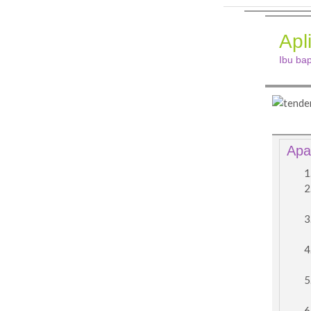
Apl
Ibu bap
Apa