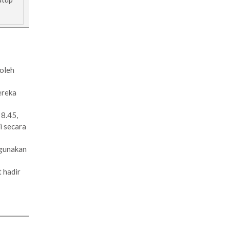
boleh
ereka
 8.45,
i secara
ggunakan
 hadir