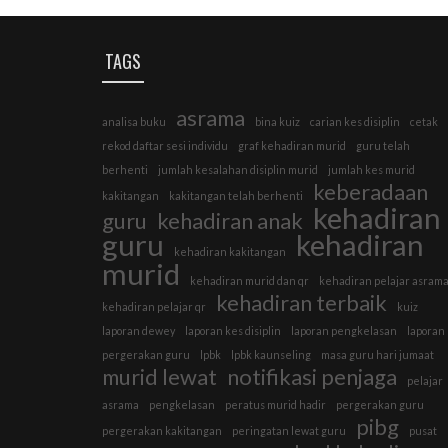
TAGS
asrama
analisa buku
bina kuiz
carian kes disiplin
cetak
rekod daftar sesi individu
graf kehadiran murid
guru telah
berhenti
jumlah kesalahan disiplin murid
jumlah kes murid
keberadaan
kakitangan
kakitangan telah berhenti
kehadiran
guru
kehadiran anak
guru
kehadiran
kehadiran kakitangan
murid
kehadiran murid dan qr
kehadiran pelajar asram
kehadiran terbaik
kehadiran pelajar qr
kuiz
laporan dewey
laporan kes disiplin
laporan pengkelasan
laporan
pergerakan guru
lpbk
lpbk kaunseling
masa guru hari jumaat
murid lewat
notifikasi penjaga
pelajar
asrama
pengkelasan
peratus murid hadir
pergerakan guru
pibg
pergerakan kakitangan
peringatan lewat guru
pusat