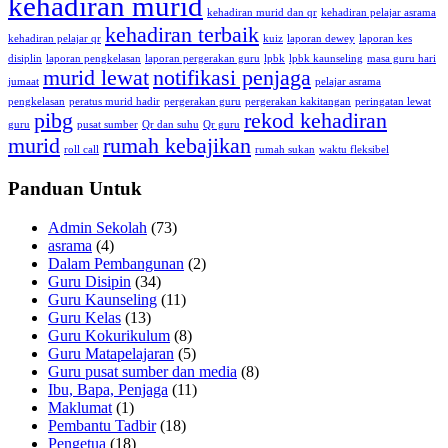
kehadiran murid
kehadiran murid dan qr
kehadiran pelajar asrama
kehadiran terbaik
kehadiran pelajar qr
kuiz
laporan dewey
laporan kes
disiplin
laporan pengkelasan
laporan pergerakan guru
lpbk
lpbk kaunseling
masa guru hari
murid lewat
notifikasi penjaga
jumaat
pelajar asrama
pengkelasan
peratus murid hadir
pergerakan guru
pergerakan kakitangan
peringatan lewat
pibg
rekod kehadiran
guru
pusat sumber
Qr dan suhu
Qr guru
murid
rumah kebajikan
roll call
rumah sukan
waktu fleksibel
Panduan Untuk
Admin Sekolah
(73)
asrama
(4)
Dalam Pembangunan
(2)
Guru Disipin
(34)
Guru Kaunseling
(11)
Guru Kelas
(13)
Guru Kokurikulum
(8)
Guru Matapelajaran
(5)
Guru pusat sumber dan media
(8)
Ibu, Bapa, Penjaga
(11)
Maklumat
(1)
Pembantu Tadbir
(18)
Pengetua
(18)