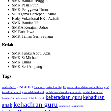
SMK Bandar Tenggara
SMK Pasir Putih
SMK Penggawa Timur
SR Agama Bersepadu Muar
Kolej Vokasional ERT Azizah
SMK Bandar T6
SMKA Kerajaan Johor
SK Parit Jawa
SMK Taman Seri Saujana
Kedah
SMK Tunku Abdul Aziz
SMK St Michael
SMK Lunas
SMK Seri Ampang
Tags
asrama
analisa buku
bina kuiz
carian kes disiplin
cetak rekod daftar sesi individu
graf
kehadiran murid
guru telah berhenti
jumlah kesalahan disiplin murid
jumlah kes murid
keberadaan guru
kehadiran
kakitangan
kakitangan telah berhenti
kehadiran guru
anak
kehadiran kakitangan